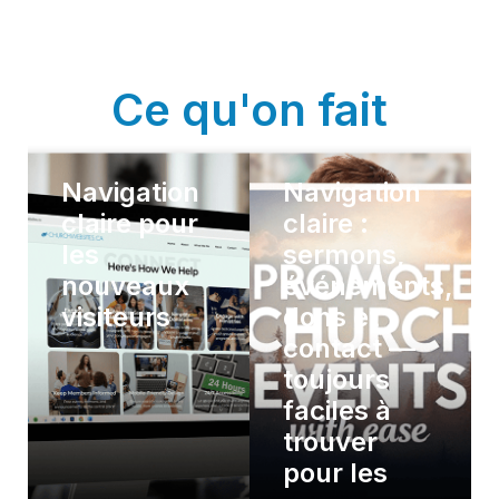
Ce qu'on fait
Navigation
Navigation
claire pour
claire :
les
sermons,
nouveaux
événements,
visiteurs
dons et
contact —
toujours
faciles à
trouver
pour les