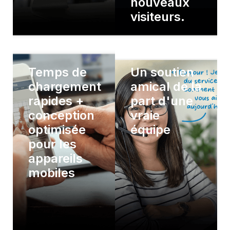
nouveaux
visiteurs.
Temps de
Un soutien
chargement
amical de la
rapides +
part d'une
conception
vraie
optimisée
équipe
pour les
appareils
mobiles